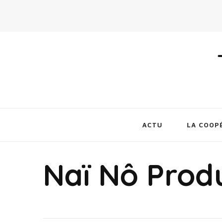
ACTU
LA COOP
Naï Nô Prod