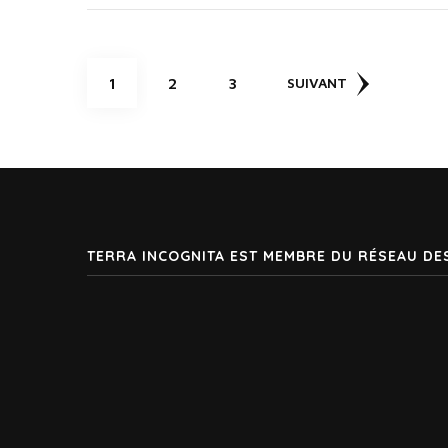
Pagination
PAGE
PAGE
PAGE
1
2
3
SUIVANT
des
publications
TERRA INCOGNITA EST MEMBRE DU RÉSEAU DE