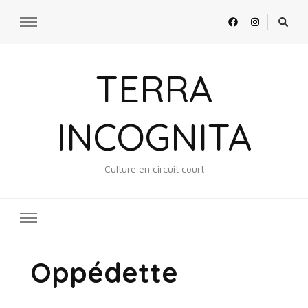
TERRA
INCOGNITA
Culture en circuit court
Oppédette