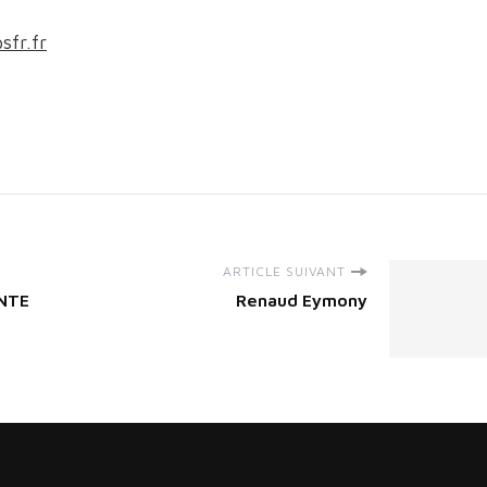
sfr.fr
ARTICLE SUIVANT
ENTE
Renaud Eymony