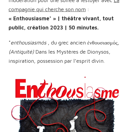
modération pour une soirée à festoyer avec
La
compagnie qui cherche son nom
:
« Enthousiasme* » | théâtre vivant, tout
public, création 2023 | 50 minutes.
*
enthousiasmós
, du grec ancien ἐνθουσιασμός,
(Antiquité)
Dans les Mystères de Dionysos,
inspiration, possession par l’esprit divin.