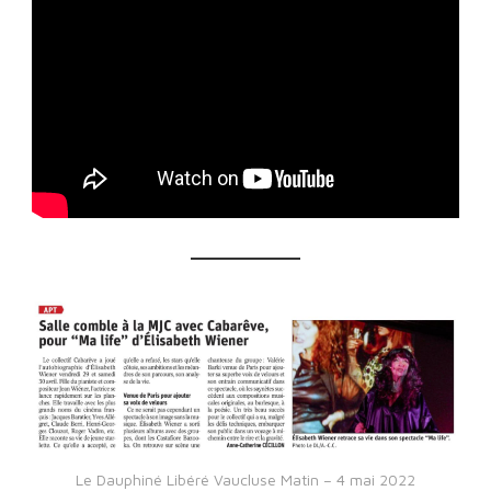
Le Dauphiné Libéré Vaucluse Matin – 4 mai 2022